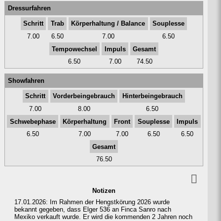
Dressur­fahren
Schritt
Trab
Kör­perhal­tung / Balance
Sou­plesse
7.00
6.50
7.00
6.50
Tempo­wechsel
Impuls
Gesamt
6.50
7.00
74.50
Show­fahren
Schritt
Vorderbein­gebrauch
Hinter­bein­gebrauch
7.00
8.00
6.50
Schwe­bephase
Kör­perhal­tung
Front
Sou­plesse
Impuls
6.50
7.00
7.00
6.50
6.50
Gesamt
76.50
Notizen
17.01.2026: Im Rahmen der Hengstkörung 2026 wurde
bekannt gegeben, dass Elger 536 an Finca Sanro nach
Mexiko verkauft wurde. Er wird die kommenden 2 Jahren noch