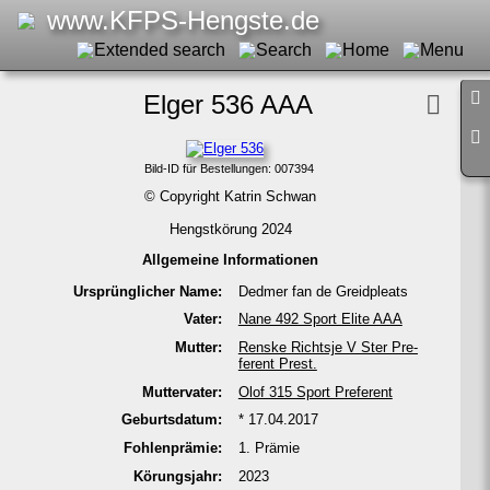
www.KFPS-Hengste.de
Elger 536 AAA
Bild-ID für Bestel­lungen: 007394
© Copyright Katrin Schwan
Hengstkörung 2024
Allge­meine Informa­tionen
Ur­sprüng­licher Name:
Dedmer fan de Greidpleats
Vater:
Nane 492 Sport Elite AAA
Mutter:
Renske Richtsje V Ster Pre­
fe­rent Prest.
Mutter­vater:
Olof 315 Sport Pre­fe­rent
Geburts­datum:
* 17.04.2017
Fohlen­prämie:
1. Prämie
Körungs­jahr:
2023