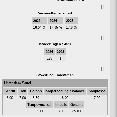
Ver­wandt­schafts­grad
2025
2024
2023
18.04 %
17.95 %
17.8 %
Bedeck­ungen / Jahr
2024
2023
129
1
Bewer­tung End­examen
Unter dem Sattel
Schritt
Trab
Galopp
Kör­perhal­tung / Balance
Sou­plesse
8.00
7.00
8.50
8.00
7.00
Tempo­wechsel
Impuls
Gesamt
7.00
8.00
85.00