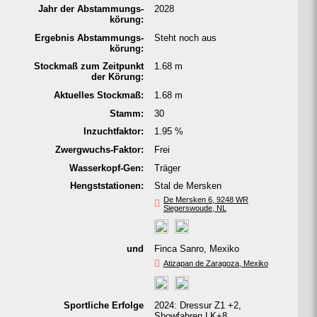
Jahr der Abstam­mungs­
2028
körung:
Ergeb­nis Abstam­mungs­
Steht noch aus
körung:
Stockmaß zum Zeitpunkt
1.68 m
der Körung:
Aktu­elles Stock­maß:
1.68 m
Stamm:
30
In­zucht­faktor:
1.95 %
Zwerg­wuchs-Faktor:
Frei
Was­ser­kopf-Gen:
Träger
Hengst­statio­nen:
Stal de Mersken
De Mersken 6, 9248 WR
Siegerswoude, NL
und
Finca Sanro, Mexiko
Atizapan de Zaragoza, Mexiko
Sport­liche Erfol­ge
2024: Dressur Z1 +2,
Showfahren LK+8