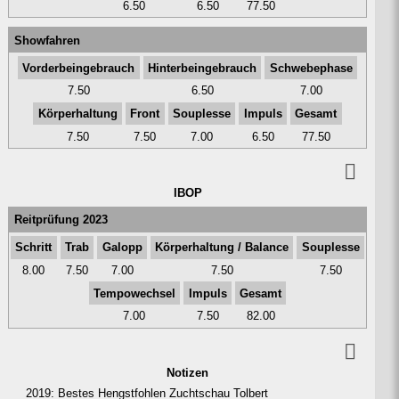
6.50
6.50
77.50
Show­fahren
Vorderbein­gebrauch
Hinter­bein­gebrauch
Schwe­bephase
7.50
6.50
7.00
Kör­perhal­tung
Front
Sou­plesse
Impuls
Gesamt
7.50
7.50
7.00
6.50
77.50
IBOP
Reitprüfung 2023
Schritt
Trab
Galopp
Kör­perhal­tung / Balance
Sou­plesse
8.00
7.50
7.00
7.50
7.50
Tempo­wechsel
Impuls
Gesamt
7.00
7.50
82.00
Notizen
2019: Bestes Hengstfohlen Zuchtschau Tolbert