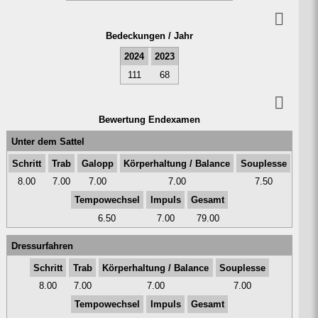
Bedeck­ungen / Jahr
2024
2023
111
68
Bewer­tung End­examen
Unter dem Sattel
Schritt
Trab
Galopp
Kör­perhal­tung / Balance
Sou­plesse
8.00
7.00
7.00
7.00
7.50
Tempo­wechsel
Impuls
Gesamt
6.50
7.00
79.00
Dressur­fahren
Schritt
Trab
Kör­perhal­tung / Balance
Sou­plesse
8.00
7.00
7.00
7.00
Tempo­wechsel
Impuls
Gesamt