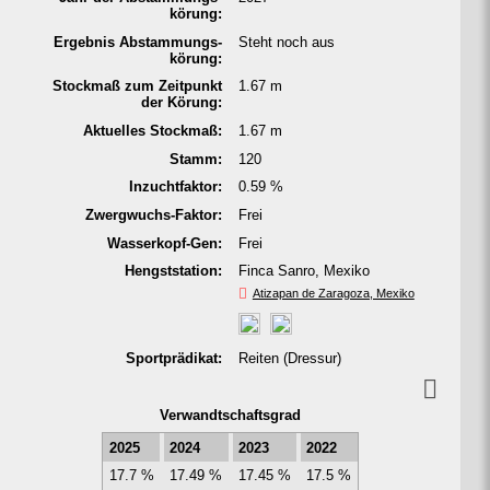
körung:
Ergeb­nis Abstam­mungs­
Steht noch aus
körung:
Stockmaß zum Zeitpunkt
1.67 m
der Körung:
Aktu­elles Stock­maß:
1.67 m
Stamm:
120
In­zucht­faktor:
0.59 %
Zwerg­wuchs-Faktor:
Frei
Was­ser­kopf-Gen:
Frei
Hengst­station:
Finca Sanro, Mexiko
Atizapan de Zaragoza, Mexiko
Sport­prä­dikat:
Reiten (Dres­sur)
Ver­wandt­schafts­grad
2025
2024
2023
2022
17.7 %
17.49 %
17.45 %
17.5 %