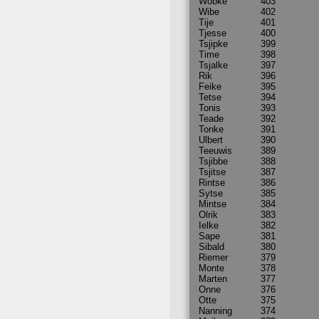
Wobke
403
Wibe
402
Tije
401
Tjesse
400
Tsjipke
399
Time
398
Tsjalke
397
Rik
396
Feike
395
Tetse
394
Tonis
393
Teade
392
Tonke
391
Ulbert
390
Teeuwis
389
Tsjibbe
388
Tsjitse
387
Rintse
386
Sytse
385
Mintse
384
Olrik
383
Ielke
382
Sape
381
Sibald
380
Riemer
379
Monte
378
Marten
377
Onne
376
Otte
375
Nanning
374