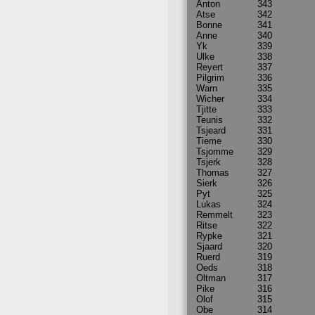
Anton
343
Atse
342
Bonne
341
Anne
340
Yk
339
Ulke
338
Reyert
337
Pilgrim
336
Warn
335
Wicher
334
Tjitte
333
Teunis
332
Tsjeard
331
Tieme
330
Tsjomme
329
Tsjerk
328
Thomas
327
Sierk
326
Pyt
325
Lukas
324
Remmelt
323
Ritse
322
Rypke
321
Sjaard
320
Ruerd
319
Oeds
318
Oltman
317
Pike
316
Olof
315
Obe
314