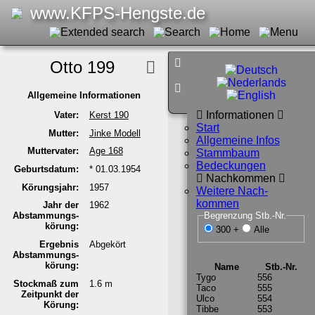
www.KFPS-Hengste.de
Otto 199
Allge­meine Informa­tionen
Infor­mati­onen
Vater:
Kerst 190
Start
Mutter:
Jinke Modell
All­ge­meine Infos
Mutter­vater:
Age 168
Stammbaum
Bedeck­ungen
Geburts­datum:
* 01.03.1954
Nach­kommen
Körungs­jahr:
1957
Wei­tere Nach­
kommen
Jahr der
1962
Begren­zung Stb.-Nr.
Abstam­mungs­
körung:
300 +
Alle
Ergeb­nis
Abgekört
Abstam­mungs­
körung:
Name
Stb.-Nr.
Tygo
556
Stockmaß zum
1.6 m
Taco
555
Zeitpunkt der
Ulco
554
Körung:
Tibbe
553