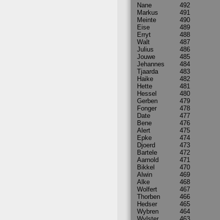
Nane
492
Markus
491
Meinte
490
Eise
489
Erryt
488
Walt
487
Julius
486
Jouwe
485
Jehannes
484
Tjaarda
483
Haike
482
Hette
481
Hessel
480
Gerben
479
Fonger
478
Date
477
Bene
476
Alert
475
Epke
474
Djoerd
473
Bartele
472
Aarnold
471
Bikkel
470
Alwin
469
Alke
468
Wolfert
467
Thorben
466
Hedser
465
Wybren
464
Wylster
463