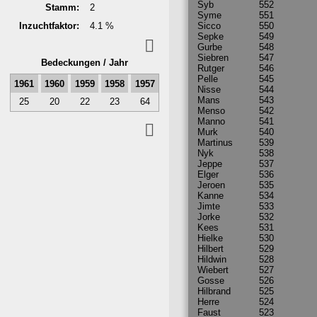
Syb
552
Stamm:
2
Syme
551
In­zucht­faktor:
4.1 %
Sicco
550
Sepke
549
Gurbe
548
Siebren
547
Bedeck­ungen / Jahr
Rutger
546
Pelle
545
1961
1960
1959
1958
1957
Nisse
544
Mans
543
25
20
22
23
64
Menso
542
Manno
541
Murk
540
Martinus
539
Nyk
538
Jeppe
537
Elger
536
Jeroen
535
Kanne
534
Jimte
533
Jorke
532
Kees
531
Hielke
530
Hilbert
529
Hildwin
528
Wiebert
527
Gosse
526
Hilbrand
525
Herre
524
Faust
523