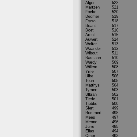
Alger
522
Martzen
521
Foeke
520
Dedmer
519
Fryso
518
Beant
517
Boet
516
Arent
515
Auwert
514
Wolter
513
Waander
512
Wibout
511
Bastiaan
510
Wardy
509
Willem
508
Yme
507
Ulbe
506
Teun
505
Matthys
504
Tymen
503
Ulbran
502
Tiede
501
Tjebbe
500
Siert
499
Rommert
498
Mees
497
Menne
496
Jurre
495
Elias
494
Omer
493