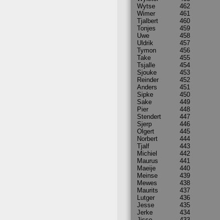
Wytse
462
Wimer
461
Tjalbert
460
Tonjes
459
Uwe
458
Uldrik
457
Tymon
456
Take
455
Tsjalle
454
Sjouke
453
Reinder
452
Anders
451
Sipke
450
Sake
449
Pier
448
Stendert
447
Sjerp
446
Olgert
445
Norbert
444
Tjalf
443
Michiel
442
Maurus
441
Maeije
440
Meinse
439
Mewes
438
Maurits
437
Lutger
436
Jesse
435
Jerke
434
Jisse
433