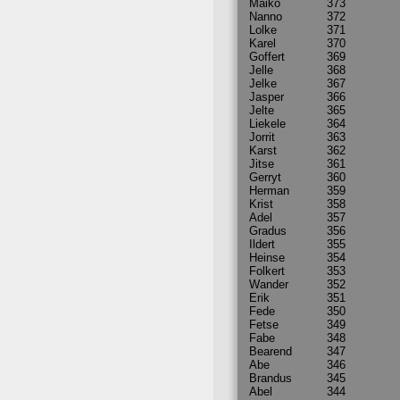
Maiko
373
Nanno
372
Lolke
371
Karel
370
Goffert
369
Jelle
368
Jelke
367
Jasper
366
Jelte
365
Liekele
364
Jorrit
363
Karst
362
Jitse
361
Gerryt
360
Herman
359
Krist
358
Adel
357
Gradus
356
Ildert
355
Heinse
354
Folkert
353
Wander
352
Erik
351
Fede
350
Fetse
349
Fabe
348
Bearend
347
Abe
346
Brandus
345
Abel
344