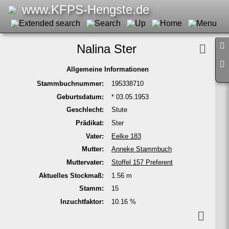
www.KFPS-Hengste.de
Nalina Ster
Allge­meine Informa­tionen
Stamm­buch­nummer:
195338710
Geburts­datum:
* 03.05.1953
Geschlecht:
Stute
Prädikat:
Ster
Vater:
Eelke 183
Mutter:
Anneke Stamm­buch
Mutter­vater:
Stoffel 157 Pre­fe­rent
Aktu­elles Stock­maß:
1.56 m
Stamm:
15
In­zucht­faktor:
10.16 %