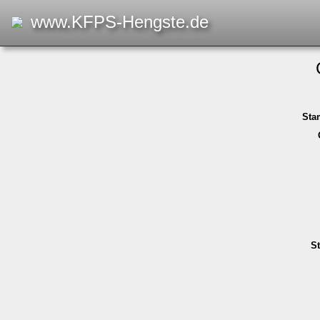
www.KFPS-Hengste.de
Sta
St