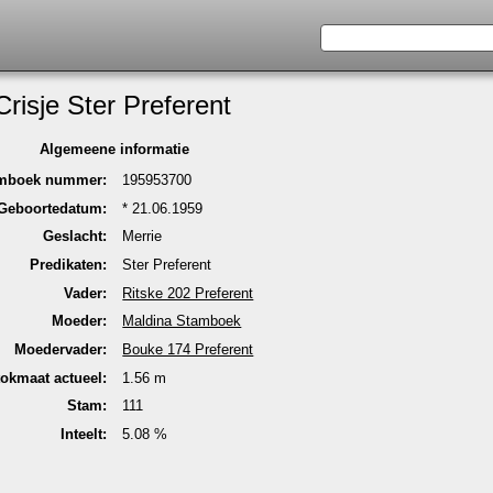
Crisje Ster Pre­fe­rent
Alge­meene infor­matie
m­boek nummer:
195953700
Geboorte­datum:
* 21.06.1959
Geslacht:
Merrie
Predi­katen:
Ster Pre­fe­rent
Vader:
Ritske 202 Pre­fe­rent
Moeder:
Maldina Stam­boek
Moeder­vader:
Bouke 174 Pre­fe­rent
ok­maat actu­eel:
1.56 m
Stam:
111
In­teelt:
5.08 %