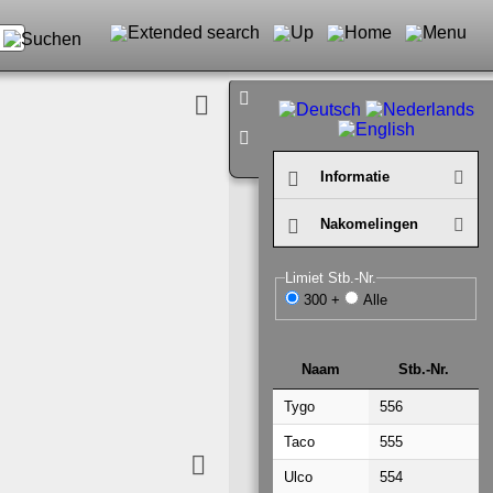
Infor­matie
Nako­melingen
Limiet Stb.-Nr.
300 +
Alle
Naam
Stb.-Nr.
Naam
Stb.-Nr.
Tygo
556
Taco
555
Ulco
554